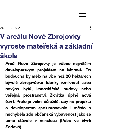
30. 11. 2022
V areálu Nové Zbrojovky
vyroste mateřská a základní
škola
Areál Nové Zbrojovky je vůbec největším 
developerským projektem na Moravě. Do 
budoucna by mělo na více než 20 hektarech 
bývalé zbrojovácké fabriky vzniknout tisíce 
nových bytů, kancelářské budovy nebo 
veřejná prostranství. Zkrátka úplně nová 
čtvrť. Proto je velmi důležité, aby na projektu 
s developerem spolupracovalo i město a 
nechyběla zde občanská vybavenost jako se 
tomu stávalo v minulosti (třeba ve čtvrti 
Sadová).