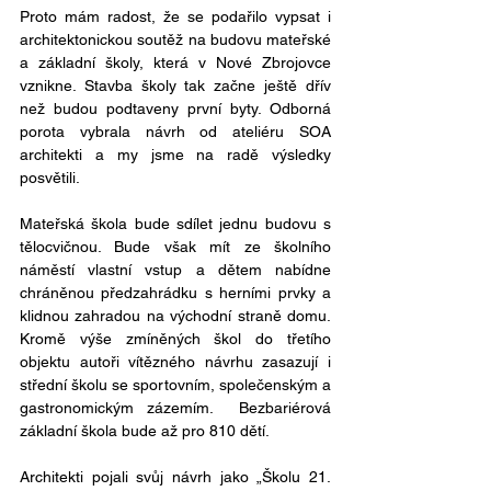
Proto mám radost, že se podařilo vypsat i 
architektonickou soutěž na budovu mateřské 
a základní školy, která v Nové Zbrojovce 
vznikne. Stavba školy tak začne ještě dřív 
než budou podtaveny první byty. Odborná 
porota vybrala návrh od ateliéru SOA 
architekti a my jsme na radě výsledky 
posvětili.
Mateřská škola bude sdílet jednu budovu s 
tělocvičnou. Bude však mít ze školního 
náměstí vlastní vstup a dětem nabídne 
chráněnou předzahrádku s herními prvky a 
klidnou zahradou na východní straně domu. 
Kromě výše zmíněných škol do třetího 
objektu autoři vítězného návrhu zasazují i 
střední školu se sportovním, společenským a 
gastronomickým zázemím.  Bezbariérová 
základní škola bude až pro 810 dětí. 
Architekti pojali svůj návrh jako „Školu 21. 