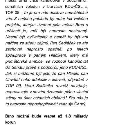
města Brna chce kandidovat v podzimních 
senátních volbách v barvách KDU-ČSL a 
TOP 09. „
To je pro nás doslova neuvěřitelná 
věc. Z našeho pohledu by autor tak velkého 
projektu, kterým územní plán města Brna s 
určitostí je, měl být naprosto nestranný. 
Nesmí být ovlivnitelný a neměl by být ani 
nařčen ze střetu zájmů. Pan Sedláček se ale 
zachoval naprosto opačně, po letech 
spolupráce s panem Hladíkem, který má 
primátorské ambice, se rozhodl kandidovat 
do Senátu právě s podporou jeho KDU-ČSL. 
Jak si můžeme být jistí, že pan Hladík, pan 
Chvátal nebo kdokoliv z lidovců, případně z 
TOP 09, která Sedláčka rovněž navrhuje, 
neprosazuje v novém územním plánu vlastní 
zájmy na úkor ostatních občanů? Pro nás je 
to naprosto nepochopitelné
,“ reaguje Černý.
Brno možná bude vracet až 1,8 miliardy 
korun