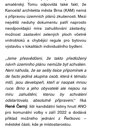
amatérský. Tomu odpovídá také fakt, že 
Kancelář architekta města Brna (KAM) nemá 
s přípravou územních plánů zkušenosti. Mezi 
největší neduhy dokumentu patří naprosto 
neodpovídající míra zahušťování zástavby, 
možnost zastavění zelených ploch včetně 
vnitrobloků a chybějící regule pro bytovou 
výstavbu v lokalitách individuálního bydlení.
„
Jsme přesvědčeni, že takto předložený 
návrh územního plánu nemůže být schválen. 
Není náhoda, že se sešly tisíce připomínek a 
de facto jediná skupina osob, která k tématu 
mlčí, jsou developeři, kteří si naopak mnou 
ruce. Brno a jeho obyvatelé ale nejsou na 
míru zahuštění, kterou by schválení 
odstartovalo, absolutně připraveni
,“ říká 
René Černý
, lídr kandidátní listiny hnutí ANO 
pro komunální volby v září 2022 a dodává 
příklad možného jednání z Řečkovic – 
městské části, kde je místostarostou.