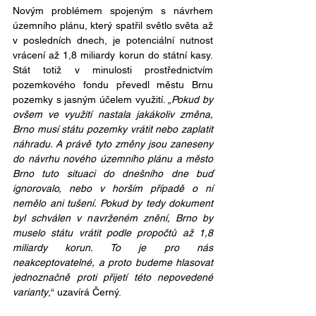
Novým problémem spojeným s návrhem 
územního plánu, který spatřil světlo světa až 
v posledních dnech, je potenciální nutnost 
vrácení až 1,8 miliardy korun do státní kasy. 
Stát totiž v minulosti prostřednictvím 
pozemkového fondu převedl městu Brnu 
pozemky s jasným účelem využití. „
Pokud by 
ovšem ve využití nastala jakákoliv změna, 
Brno musí státu pozemky vrátit nebo zaplatit 
náhradu. A právě tyto změny jsou zaneseny 
do návrhu nového územního plánu a město 
Brno tuto situaci do dnešního dne buď 
ignorovalo, nebo v horším případě o ní 
nemělo ani tušení. Pokud by tedy dokument 
byl schválen v navrženém znění, Brno by 
muselo státu vrátit podle propočtů až 1,8 
miliardy korun. To je pro nás 
neakceptovatelné, a proto budeme hlasovat 
jednoznačně proti přijetí této nepovedené 
varianty
,“ uzavírá Černý.