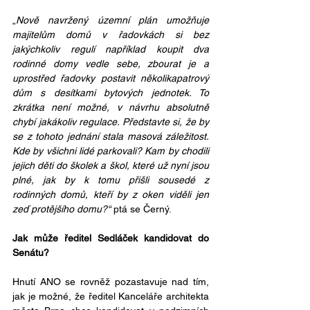
„
Nově navržený územní plán umožňuje 
majitelům domů v řadovkách si bez 
jakýchkoliv regulí například koupit dva 
rodinné domy vedle sebe, zbourat je a 
uprostřed řadovky postavit několikapatrový 
dům s desítkami bytových jednotek. To 
zkrátka není možné, v návrhu absolutně 
chybí jakákoliv regulace. Představte si, že by 
se z tohoto jednání stala masová záležitost. 
Kde by všichni lidé parkovali? Kam by chodili 
jejich děti do školek a škol, které už nyní jsou 
plné, jak by k tomu přišli sousedé z 
rodinných domů, kteří by z oken viděli jen 
zeď protějšího domu?“
 ptá se Černý.
Jak může ředitel Sedláček kandidovat do 
Senátu?
Hnutí ANO se rovněž pozastavuje nad tím, 
jak je možné, že ředitel Kanceláře architekta 