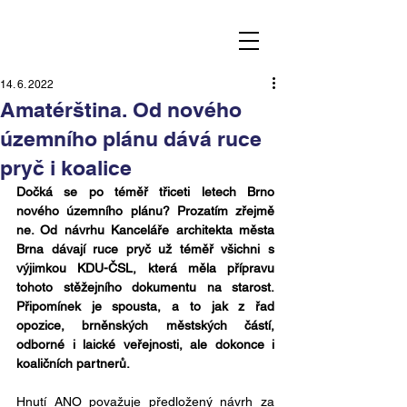
14. 6. 2022
Amatérština. Od nového
územního plánu dává ruce
pryč i koalice
Dočká se po téměř třiceti letech Brno 
nového územního plánu? Prozatím zřejmě 
ne. Od návrhu Kanceláře architekta města 
Brna dávají ruce pryč už téměř všichni s 
výjimkou KDU-ČSL, která měla přípravu 
tohoto stěžejního dokumentu na starost. 
Připomínek je spousta, a to jak z řad 
opozice, brněnských městských částí, 
odborné i laické veřejnosti, ale dokonce i 
koaličních partnerů.
Hnutí ANO považuje předložený návrh za 