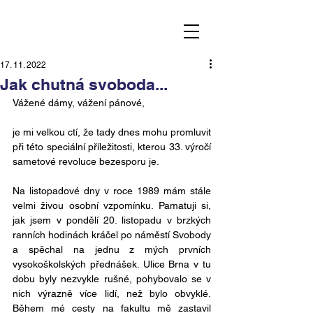
17. 11. 2022
Jak chutná svoboda...
Vážené dámy, vážení pánové,
je mi velkou ctí, že tady dnes mohu promluvit 
při této speciální příležitosti, kterou 33. výročí 
sametové revoluce bezesporu je.
Na listopadové dny v roce 1989 mám stále 
velmi živou osobní vzpomínku. Pamatuji si, 
jak jsem v pondělí 20. listopadu v brzkých 
ranních hodinách kráčel po náměstí Svobody 
a spěchal na jednu z mých prvních 
vysokoškolských přednášek. Ulice Brna v tu 
dobu byly nezvykle rušné, pohybovalo se v 
nich výrazně více lidí, než bylo obvyklé. 
Během mé cesty na fakultu mě zastavil 