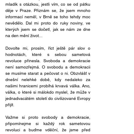
mladík s otázkou, jestli vím, co se od pátku 
děje v Praze. Přiznám se, že jsem mnoho 
informací neměl, v Brně se toho tehdy moc 
nevědělo. Dal mi proto do ruky noviny, ve 
kterých jsem se dočetl, jak se nám ze dne 
na den mění život...
Dovolte mi, prosím, říct ještě pár slov o 
hodnotách, které s sebou sametová 
revoluce přinesla. Svoboda a demokracie 
není samozřejmá. O svobodu a demokracii 
se musíme starat a pečovat o ni. Obzvlášť v 
dnešní nelehké době, kdy nedaleko za 
našimi hranicemi probíhá krvavá válka. Ano, 
válka, o které si málokdo myslel, že může v 
jednadvacátém století do civilizované Evropy 
přijít.
Važme si proto svobody a demokracie, 
připomínejme si každý rok sametovou 
revoluci a buďme vděční, že jsme před 