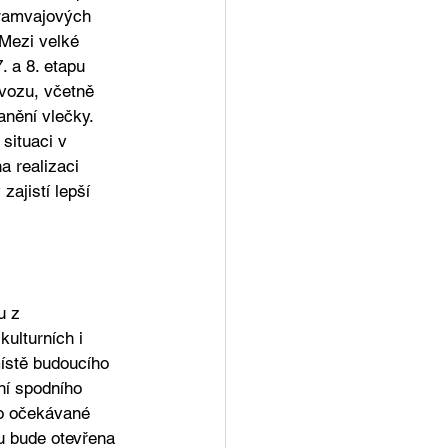
tramvajových 
 Mezi velké 
. a 8. etapu 
vozu, včetně 
anění vlečky. 
situaci v 
a realizaci 
zajistí lepší 
u z 
ulturních i 
místě budoucího 
ní spodního 
ho očekávané 
ku bude otevřena