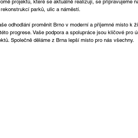
omě projektů, které se aktuálně realizují, se připravujeme na
ekonstrukcí parků, ulic a náměstí. 
naše odhodlání proměnit Brno v moderní a příjemné místo k ži
této progrese. Vaše podpora a spolupráce jsou klíčové pro 
ektů. Společně děláme z Brna lepší místo pro nás všechny.