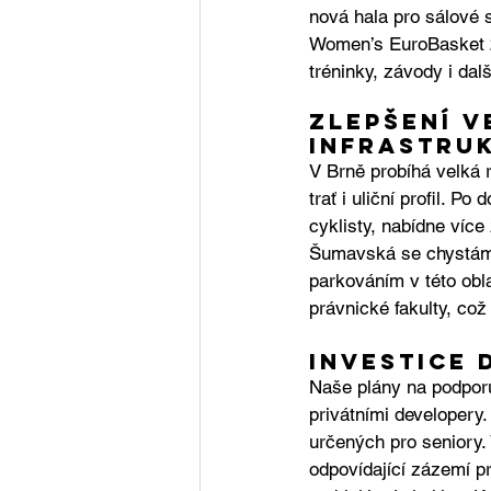
nová hala pro sálové 
Women’s EuroBasket 2
tréninky, závody i dalš
Zlepšení v
infrastru
V Brně probíhá velká 
trať i uliční profil. P
cyklisty, nabídne více
Šumavská se chystáme
parkováním v této obl
právnické fakulty, což 
Investice 
Naše plány na podporu
privátními developery
určených pro seniory. 
odpovídající zázemí p