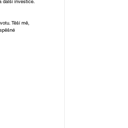
 další investice. 
votu. Těší mě, 
úspěšné 