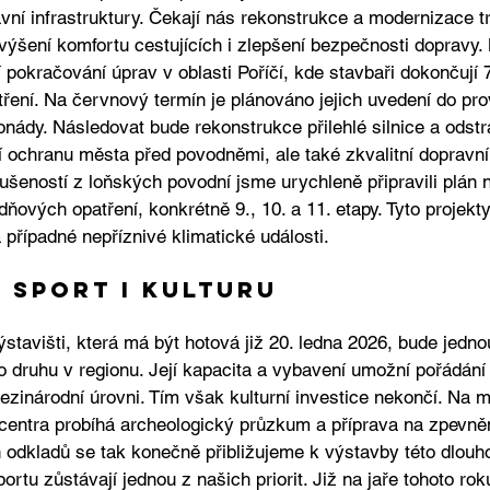
vní infrastruktury. Čekají nás rekonstrukce a modernizace 
e zvýšení komfortu cestujících i zlepšení bezpečnosti dopravy.
í pokračování úprav v oblasti Poříčí, kde stavbaři dokončují 7
ření. Na červnový termín je plánováno jejich uvedení do pro
nády. Následovat bude rekonstrukce přilehlé silnice a odstr
 ochranu města před povodněmi, ale také zkvalitní dopravní 
ušeností z loňských povodní jsme urychleně připravili plán n
ňových opatření, konkrétně 9., 10. a 11. etapy. Tyto projekty 
případné nepříznivé klimatické události.
 sport i kulturu
ýstavišti, která má být hotová již 20. ledna 2026, bude jedno
 druhu v regionu. Její kapacita a vybavení umožní pořádání k
ezinárodní úrovni. Tím však kulturní investice nekončí. Na 
centra probíhá archeologický průzkum a příprava na zpevně
ch odkladů se tak konečně přibližujeme k výstavby této dlou
portu zůstávají jednou z našich priorit. Již na jaře tohoto ro