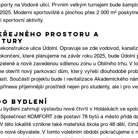
sporty na Vodově ulici. Prvním velkým turnajem bude šampi
025. Moderní sportoviště s plochou přes 2 000 m² poskytn
í sportovní aktivity. 
eřejného prostoru a 
ktury 
rekonstrukce ulice Údolní. Opravuje se zde vodovod, kanali
o dokončení, které plánujeme na závěr roku 2025, bude Údolní p
 zeleně a nově zavedenou sdílenou zónu u Obilního trhu. V lo
 otevřít nový parkovací dům, který vyřeší dlouhodobé prob
asti. Součástí projektu bude i revitalizace Akademického nám
přinese příjemnější prostředí nejen pro studenty, ale i pro ve
do bydlení
 bydlení zahrnují výstavbu nové čtvrti v Holáskách ve spolu
. Společnost KOMFORT zde postaví 78 bytů a město přidá da
V této lokalitě vznikne také mateřská škola pro 48 dětí, čímž
ro nové obyvatele. V tomto volebním období pokračujeme s n