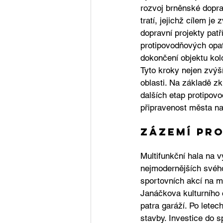
rozvoj brněnské dopra
tratí, jejichž cílem j
dopravní projekty patř
protipovodňových opat
dokončení objektu kolo
Tyto kroky nejen zvýší
oblasti. Na základě zk
dalších etap protipovod
připravenost města na 
Zázemí pro
Multifunkční hala na v
nejmodernějších svého
sportovních akcí na m
Janáčkova kulturního 
patra garáží. Po lete
stavby. Investice do s