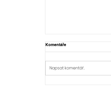
Komentáře
Napsat komentář...
OFICIÁLNÍ VYJÁDŘENÍ
HNUTÍ ANO V BRNĚ K
VÝSTAVBĚ FOTBALOVÉHO
STADIONU
Copyright © 2022