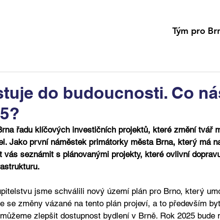
Tým pro Br
stuje do budoucnosti. Co ná
25?
rna řadu klíčových investičních projektů, které změní tvář m
l. Jako první náměstek primátorky města Brna, který má na
 vás seznámit s plánovanými projekty, které ovlivní dopravu,
rastrukturu. 
itelstvu jsme schválili nový území plán pro Brno, který umo
e se změny vázané na tento plán projeví, a to především by
 můžeme zlepšit dostupnost bydlení v Brně. Rok 2025 bude m