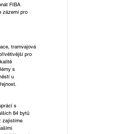
onát FIBA 
e zázemí pro 
zace, tramvajová 
řívětivější pro 
kalitě 
lémy s 
ěstí u 
řejnost.
práci s 
lších 84 bytů 
 zajistíme 
ašimi 