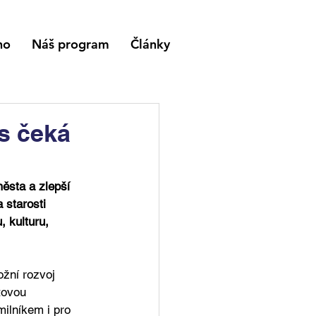
no
Náš program
Články
s čeká
ěsta a zlepší 
 starosti 
 kulturu, 
žní rozvoj 
tovou 
ilníkem i pro 