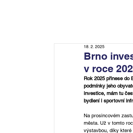
18. 2. 2025
Brno inve
v roce 20
Rok 2025 přinese do B
podmínky jeho obyvate
investice, mám tu čest
bydlení i sportovní inf
Na prosincovém zastup
města. Už v tomto roc
výstavbou, díky které