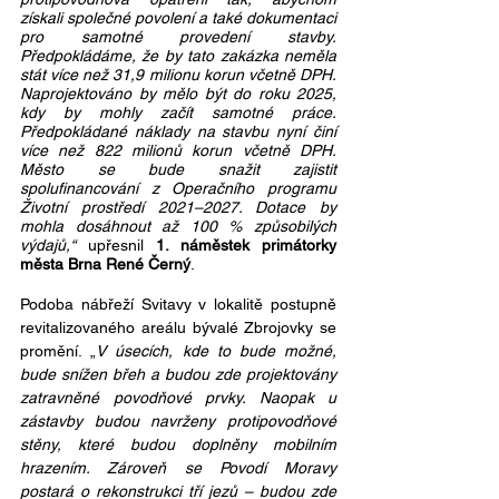
získali společné povolení a také dokumentaci 
pro samotné provedení stavby. 
Předpokládáme, že by tato zakázka neměla 
stát více než 31,9 milionu korun včetně DPH. 
Naprojektováno by mělo být do roku 2025, 
kdy by mohly začít samotné práce. 
Předpokládané náklady na stavbu nyní činí 
více než 822 milionů korun včetně DPH. 
Město se bude snažit zajistit 
spolufinancování z Operačního programu 
Životní prostředí 2021–2027. Dotace by 
mohla dosáhnout až 100 % způsobilých 
výdajů,“ 
upřesnil 
1. náměstek primátorky 
města Brna René Černý
.
Podoba nábřeží Svitavy v lokalitě postupně 
revitalizovaného areálu bývalé Zbrojovky se 
promění. „
V úsecích, kde to bude možné, 
bude snížen břeh a budou zde projektovány 
zatravněné povodňové prvky. Naopak u 
zástavby budou navrženy protipovodňové 
stěny, které budou doplněny mobilním 
hrazením. Zároveň se Povodí Moravy 
postará o rekonstrukci tří jezů – budou zde 