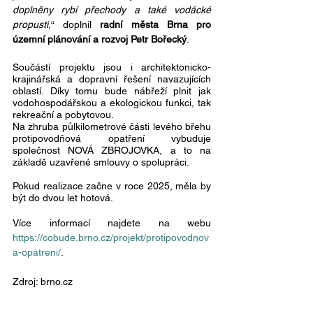
doplněny rybí přechody a také vodácké 
propusti
,“ doplnil 
radní města Brna pro 
územní plánování a rozvoj Petr Bořecký
. 
Součástí projektu jsou i architektonicko-
krajinářská a dopravní řešení navazujících 
oblastí. Díky tomu bude nábřeží plnit jak 
vodohospodářskou a ekologickou funkci, tak 
rekreační a pobytovou. 
Na zhruba půlkilometrové části levého břehu 
protipovodňová opatření vybuduje 
společnost NOVÁ ZBROJOVKA, a to na 
základě uzavřené smlouvy o spolupráci.
Pokud realizace začne v roce 2025, měla by 
být do dvou let hotová.
Více informací najdete na webu 
https://cobude.brno.cz/projekt/protipovodnov
a-opatreni/
. 
Zdroj: brno.cz