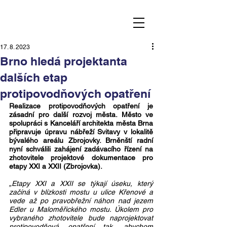
17. 8. 2023
Brno hledá projektanta
dalších etap
protipovodňových opatření
Realizace protipovodňových opatření je 
zásadní pro další rozvoj města. Město ve 
spolupráci s Kanceláří architekta města Brna 
připravuje úpravu nábřeží Svitavy v lokalitě 
bývalého areálu Zbrojovky. Brněnští radní 
nyní schválili zahájení zadávacího řízení na 
zhotovitele projektové dokumentace pro 
etapy XXI a XXII (Zbrojovka). 
„Etapy XXI a XXII se týkají úseku, který 
začíná v blízkosti mostu u ulice Křenové a 
vede až po pravobřežní náhon nad jezem 
Edler u Maloměřického mostu. Úkolem pro 
vybraného zhotovitele bude naprojektovat 
protipovodňová opatření tak, abychom 